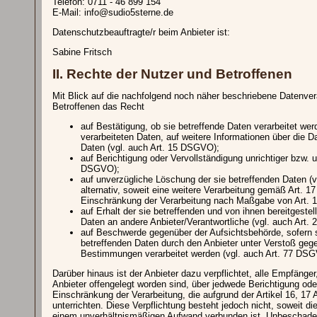
Telefon: 0711 - 46 899 154
E-Mail: info@sudio5sterne.de
Datenschutzbeauftragte/r beim Anbieter ist:
Sabine Fritsch
II. Rechte der Nutzer und Betroffenen
Mit Blick auf die nachfolgend noch näher beschriebene Datenver
Betroffenen das Recht
auf Bestätigung, ob sie betreffende Daten verarbeitet wer
verarbeiteten Daten, auf weitere Informationen über die 
Daten (vgl. auch Art. 15 DSGVO);
auf Berichtigung oder Vervollständigung unrichtiger bzw. u
DSGVO);
auf unverzügliche Löschung der sie betreffenden Daten (
alternativ, soweit eine weitere Verarbeitung gemäß Art. 1
Einschränkung der Verarbeitung nach Maßgabe von Art.
auf Erhalt der sie betreffenden und von ihnen bereitgeste
Daten an andere Anbieter/Verantwortliche (vgl. auch Art
auf Beschwerde gegenüber der Aufsichtsbehörde, sofern si
betreffenden Daten durch den Anbieter unter Verstoß geg
Bestimmungen verarbeitet werden (vgl. auch Art. 77 DS
Darüber hinaus ist der Anbieter dazu verpflichtet, alle Empfäng
Anbieter offengelegt worden sind, über jedwede Berichtigung od
Einschränkung der Verarbeitung, die aufgrund der Artikel 16, 17
unterrichten. Diese Verpflichtung besteht jedoch nicht, soweit di
einem unverhältnismäßigen Aufwand verbunden ist. Unbeschadet