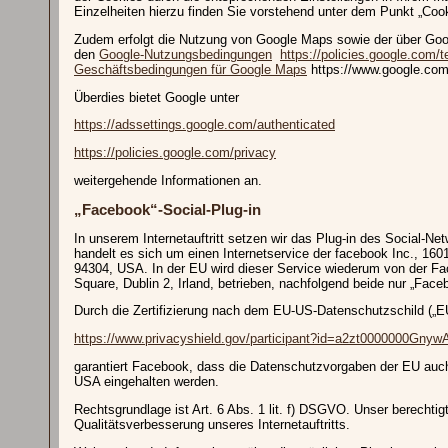
Einzelheiten hierzu finden Sie vorstehend unter dem Punkt „Cook
Zudem erfolgt die Nutzung von Google Maps sowie der über Goo
den
Google-Nutzungsbedingungen
https://policies.google.com
Geschäftsbedingungen für Google Maps
https://www.google.com
Überdies bietet Google unter
https://adssettings.google.com/authenticated
https://policies.google.com/privacy
weitergehende Informationen an.
„Facebook“-Social-Plug-in
In unserem Internetauftritt setzen wir das Plug-in des Social-N
handelt es sich um einen Internetservice der facebook Inc., 1601
94304, USA. In der EU wird dieser Service wiederum von der Fa
Square, Dublin 2, Irland, betrieben, nachfolgend beide nur „Face
Durch die Zertifizierung nach dem EU-US-Datenschutzschild („E
https://www.privacyshield.gov/participant?id=a2zt0000000Gny
garantiert Facebook, dass die Datenschutzvorgaben der EU auch
USA eingehalten werden.
Rechtsgrundlage ist Art. 6 Abs. 1 lit. f) DSGVO. Unser berechtigt
Qualitätsverbesserung unseres Internetauftritts.