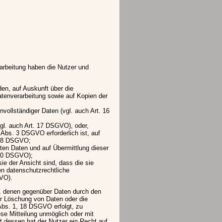
arbeitung haben die Nutzer und
den, auf Auskunft über die
Datenverarbeitung sowie auf Kopien der
nvollständiger Daten (vgl. auch Art. 16
vgl. auch Art. 17 DSGVO), oder,
7 Abs. 3 DSGVO erforderlich ist, auf
 18 DSGVO;
llten Daten und auf Übermittlung dieser
. 20 DSGVO);
e der Ansicht sind, dass die sie
en datenschutzrechtliche
GVO).
er, denen gegenüber Daten durch den
er Löschung von Daten oder die
 Abs. 1, 18 DSGVO erfolgt, zu
ese Mitteilung unmöglich oder mit
 dessen hat der Nutzer ein Recht auf