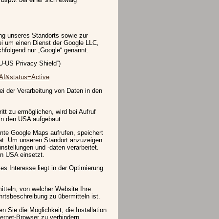
ung unseres Standorts sowie zur
bei um einen Dienst der Google LLC,
hfolgend nur „Google“ genannt.
U-US Privacy Shield“)
AAI&status=Active
i der Verarbeitung von Daten in den
itt zu ermöglichen, wird bei Aufruf
 in den USA aufgebaut.
ente Google Maps aufrufen, speichert
rät. Um unseren Standort anzuzeigen
nstellungen und -daten verarbeitet.
en USA einsetzt.
es Interesse liegt in der Optimierung
itteln, von welcher Website Ihre
rtsbeschreibung zu übermitteln ist.
n Sie die Möglichkeit, die Installation
ernet-Browser zu verhindern.