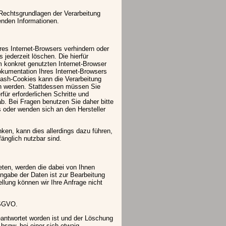
Rechtsgrundlagen der Verarbeitung
enden Informationen.
hres Internet-Browsers verhindern oder
jederzeit löschen. Die hierfür
 konkret genutzten Internet-Browser
Dokumentation Ihres Internet-Browsers
lash-Cookies kann die Verarbeitung
en werden. Stattdessen müssen Sie
rfür erforderlichen Schritte und
. Bei Fragen benutzen Sie daher bitte
s oder wenden sich an den Hersteller
nken, kann dies allerdings dazu führen,
fänglich nutzbar sind.
reten, werden die dabei von Ihnen
ngabe der Daten ist zur Bearbeitung
ellung können wir Ihre Anfrage nicht
 DSGVO.
eantwortet worden ist und der Löschung
bspw. bei einer sich etwaig