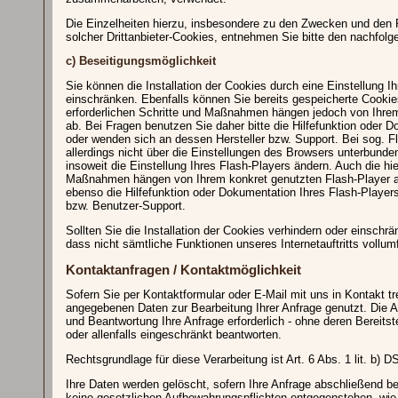
Die Einzelheiten hierzu, insbesondere zu den Zwecken und den 
solcher Drittanbieter-Cookies, entnehmen Sie bitte den nachfolg
c) Beseitigungsmöglichkeit
Sie können die Installation der Cookies durch eine Einstellung I
einschränken. Ebenfalls können Sie bereits gespeicherte Cookies 
erforderlichen Schritte und Maßnahmen hängen jedoch von Ihrem
ab. Bei Fragen benutzen Sie daher bitte die Hilfefunktion oder 
oder wenden sich an dessen Hersteller bzw. Support. Bei sog. F
allerdings nicht über die Einstellungen des Browsers unterbund
insoweit die Einstellung Ihres Flash-Players ändern. Auch die hie
Maßnahmen hängen von Ihrem konkret genutzten Flash-Player ab
ebenso die Hilfefunktion oder Dokumentation Ihres Flash-Player
bzw. Benutzer-Support.
Sollten Sie die Installation der Cookies verhindern oder einschrä
dass nicht sämtliche Funktionen unseres Internetauftritts vollum
Kontaktanfragen / Kontaktmöglichkeit
Sofern Sie per Kontaktformular oder E-Mail mit uns in Kontakt t
angegebenen Daten zur Bearbeitung Ihrer Anfrage genutzt. Die A
und Beantwortung Ihre Anfrage erforderlich - ohne deren Bereitst
oder allenfalls eingeschränkt beantworten.
Rechtsgrundlage für diese Verarbeitung ist Art. 6 Abs. 1 lit. b)
Ihre Daten werden gelöscht, sofern Ihre Anfrage abschließend b
keine gesetzlichen Aufbewahrungspflichten entgegenstehen, wie 