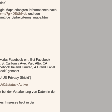
ies“.
gle Maps erlangten Informationen nach
/terms?gl=DE&hl=de
und den
/intl/de_de/help/terms_maps.html.
etworks Facebook ein. Bei Facebook
 S. California Ave, Palo Alto, CA
cebook Ireland Limited, 4 Grand Canal
book“ genannt.
U-US Privacy Shield“)
wAAC&status=Active
 bei der Verarbeitung von Daten in den
es Interesse liegt in der