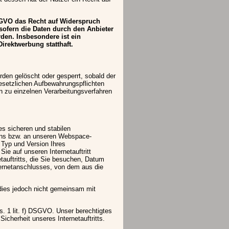
SGVO das Recht auf Widerspruch
 sofern die Daten durch den Anbieter
rden. Insbesondere ist ein
rektwerbung statthaft.
erden gelöscht oder gesperrt, sobald der
esetzlichen Aufbewahrungspflichten
 zu einzelnen Verarbeitungsverfahren
s sicheren und stabilen
n uns bzw. an unseren Webspace-
. Typ und Version Ihres
ie auf unseren Internetauftritt
tauftritts, die Sie besuchen, Datum
nternetanschlusses, von dem aus die
dies jedoch nicht gemeinsam mit
s. 1 lit. f) DSGVO. Unser berechtigtes
 Sicherheit unseres Internetauftritts.