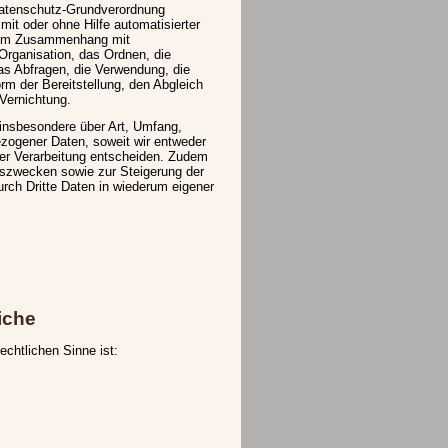
 Datenschutz-Grundverordnung
mit oder ohne Hilfe automatisierter
e im Zusammenhang mit
rganisation, das Ordnen, die
s Abfragen, die Verwendung, die
rm der Bereitstellung, den Abgleich
Vernichtung.
 insbesondere über Art, Umfang,
zogener Daten, soweit wir entweder
der Verarbeitung entscheiden. Zudem
gszwecken sowie zur Steigerung der
rch Dritte Daten in wiederum eigener
iche
echtlichen Sinne ist: