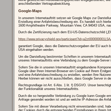
anschließenden Vertragsabwicklung.
Google-Maps
In unserem Internetauftritt setzen wir Google Maps zur Darstell
Erstellung einer Anfahrtsbeschreibung ein. Es handelt sich hier
1600 Amphitheatre Parkway, Mountain View, CA 94043 USA, nac
Durch die Zertifizierung nach dem EU-US-Datenschutzschild („E
https://www.privacyshield.gov/participant?id=a2zt000000001L5
garantiert Google, dass die Datenschutzvorgaben der EU auch be
USA eingehalten werden.
Um die Darstellung bestimmter Schriften in unserem Internetauftr
unseres Internetauftritts eine Verbindung zu dem Google-Server
Sofern Sie die in unseren Internetauftritt eingebundene Kompon
Google über Ihren Internet-Browser ein Cookie auf Ihrem Endge
und eine Anfahrtsbeschreibung zu erstellen, werden Ihre Nutzerei
Hierbei können wir nicht ausschließen, dass Google Server in d
Rechtsgrundlage ist Art. 6 Abs. 1 lit. f) DSGVO. Unser berechtigt
der Funktionalität unseres Internetauftritts.
Durch die so hergestellte Verbindung zu Google kann Google erm
Anfrage gesendet worden ist und an welche IP-Adresse die Anfah
Sofern Sie mit dieser Verarbeitung nicht einverstanden sind, habe
der Cookies durch die entsprechenden Einstellungen in Ihrem Int